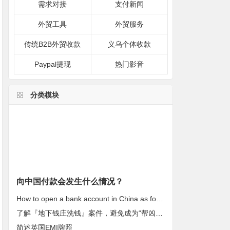
需求对接
支付新闻
外贸工具
外贸服务
传统B2B外贸收款
义乌个体收款
Paypal提现
热门影音
分类模块
向中国付款会发生什么情况？
How to open a bank account in China as foreigners?
了解『地下钱庄洗钱』案件，避免成为“帮凶”！
简述英国EMI牌照