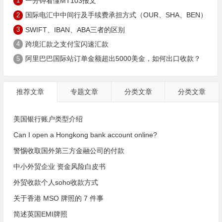
1
一分钟看懂MT103报文
2
国际电汇中中间行及手续费承担方式（OUR、SHA、BEN）
3
SWIFT、IBAN、ABA三者的区别
4
跨境汇款之支付宝闪速汇款
5
阿里巴巴国际站订单金额超出5000美金，如何出口收款？
推荐文章
专题文章
分类文章
分类文章
美国银行账户类型介绍
Can I open a Hongkong bank account online?
警惕收取国外第三方金融公司的付款
中小外贸企业 资金风险白皮书
外贸收款个人soho收款方式
关于香港 MSO 牌照的 7 件事
简述英国EMI牌照