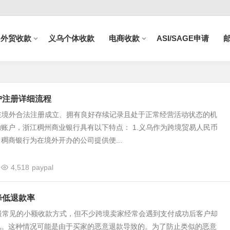
B外贸收款
义乌个体收款
电商收款
ASI/SAGE申请
户注册详细流程
在境外合法注册成立、拥有良好存续记录且处于正常经营活动状态的机
账户，浙江稠州商业银行具有以下特点： 1.义乌作为跨境贸易人民币
稠商银行为在境外开办的公司提供便...
4,518
paypal
何降低退款率
海外最常见的小额收款方式，但不少跨境卖家经常会遇到支付成功后客户却
况。这种情况可能是由于买家的恶意退款导致的。为了防止类似的恶意