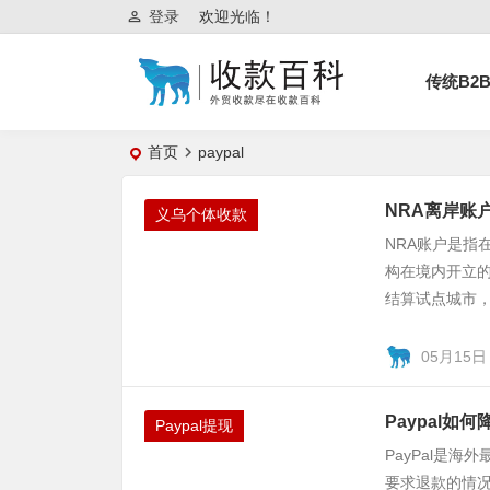
登录
欢迎光临！
传统B2
首页
paypal
NRA离岸账
义乌个体收款
NRA账户是指
构在境内开立的
结算试点城市，
05月15日
Paypal如
Paypal提现
PayPal是
要求退款的情