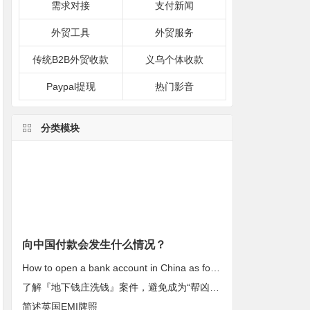
需求对接
支付新闻
外贸工具
外贸服务
传统B2B外贸收款
义乌个体收款
Paypal提现
热门影音
分类模块
向中国付款会发生什么情况？
How to open a bank account in China as foreigners?
了解『地下钱庄洗钱』案件，避免成为“帮凶”！
简述英国EMI牌照