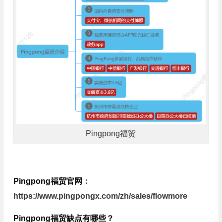
Pingpong福贸
Pingpong福贸官网
：
https://www.pingpongx.com/zh/sales/flowmore
Pingpong福贸缺点有哪些？