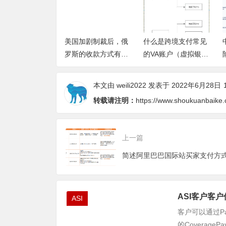
支付的风控特点
美国加剧制裁后，俄
什么是跨境支付常见
罗斯的收款方式有几
的VA账户（虚拟银行
种可行方案
账户）
本文由
weili2022
发表于 2022年6月28日
转载请注明：
https://www.shoukuanbaike
上一篇
ASI客户客
ASI
客户可以通过Pa
的Coverag