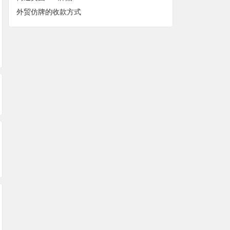
外贸仿牌的收款方式
关于佣金（commissi
2023外贸收款个人买
美国银行账户类型
on）问题外贸出口如
家收款解决方案
绍
何正确解决？