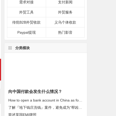
需求对接
支付新闻
外贸工具
外贸服务
传统B2B外贸收款
义乌个体收款
Paypal提现
热门影音
分类模块
向中国付款会发生什么情况？
How to open a bank account in China as foreigners?
了解『地下钱庄洗钱』案件，避免成为“帮凶”！
简述英国EMI牌照