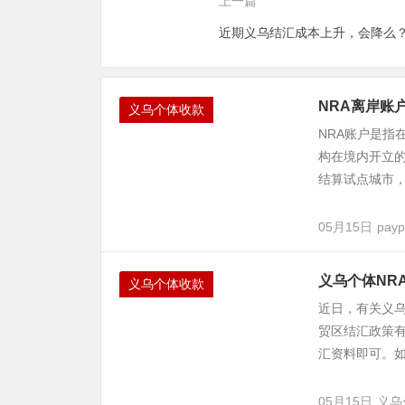
上一篇
近期义乌结汇成本上升，会降么
NRA离岸账
义乌个体收款
NRA账户是指
构在境内开立的
结算试点城市，
05月15日
payp
义乌个体NR
义乌个体收款
近日，有关义
贸区结汇政策
汇资料即可。如
05月15日
义乌