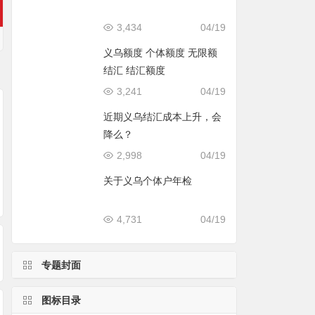
3,434
04/19
义乌额度 个体额度 无限额
结汇 结汇额度
3,241
04/19
近期义乌结汇成本上升，会
降么？
2,998
04/19
关于义乌个体户年检
义乌个体在线结汇流
1039报关模式的公司
程
注册地必须是义乌等
地吗？
4,731
04/19
专题封面
图标目录