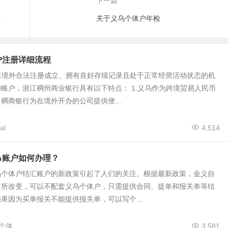
下一篇
？
关于义乌个体户年检
户注册详细流程
在境外合法注册成立、拥有良好存续记录且处于正常经营活动状态的机
账户，浙江稠州商业银行具有以下特点： 1.义乌作为跨境贸易人民币
稠商银行为在境外开办的公司提供便...
al
4,514
A账户如何办理？
乌个体户结汇账户的新政策引起了人们的关注。根据最新政策，金义自
有所改变，可以不配套义乌个体户，只需提供合同、提单和报关单等结
果因为买单报关不能提供报关单，可以写个...
个体
3,581