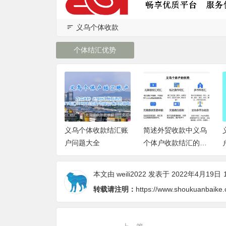
义乌个体收款
个体结汇优势
个体收款结汇账
简述外贸收款中义乌
义乌个体户结汇账
题大全
个体户收款结汇的优
户，可以不用买额度
缺点
吗？
本文由
weili2022
发表于 2022年4月19日
转载请注明：
https://www.shoukuanbaike