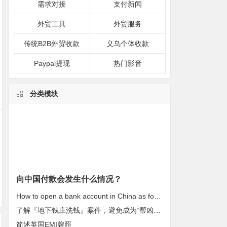
需求对接
支付新闻
外贸工具
外贸服务
传统B2B外贸收款
义乌个体收款
Paypal提现
热门影音
分类模块
向中国付款会发生什么情况？
How to open a bank account in China as foreigners?
了解『地下钱庄洗钱』案件，避免成为“帮凶”！
简述英国EMI牌照