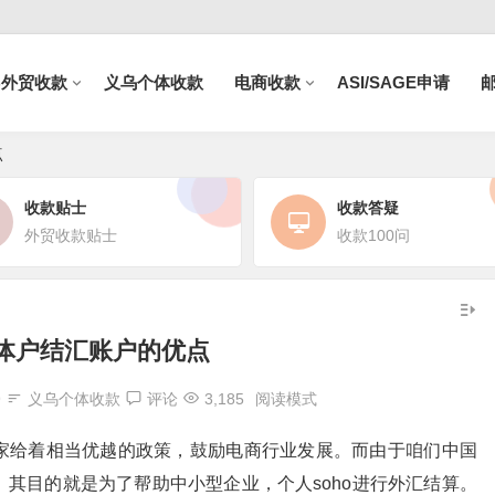
B外贸收款
义乌个体收款
电商收款
ASI/SAGE申请
点
收款贴士
收款答疑
外贸收款贴士
收款100问
体户结汇账户的优点
9
义乌个体收款
评论
3,185
阅读模式
家给着相当优越的政策，鼓励电商行业发展。而由于咱们中国
其目的就是为了帮助中小型企业，个人soho进行外汇结算。