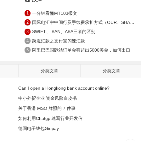
1
一分钟看懂MT103报文
2
国际电汇中中间行及手续费承担方式（OUR、SHA、BEN）
3
SWIFT、IBAN、ABA三者的区别
4
跨境汇款之支付宝闪速汇款
？
5
阿里巴巴国际站订单金额超出5000美金，如何出口收款？
分类文章
分类文章
Can I open a Hongkong bank account online?
中小外贸企业 资金风险白皮书
关于香港 MSO 牌照的 7 件事
如何利用Chatgpt速写行业开发信
德国电子钱包Giopay