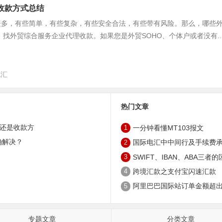
收款方式总结
繁多，有些简单，有些复杂，有些安全合法，有些带有风险。那么，哪些
 找外贸综合服务企业代理收款。如果您是外贸SOHO、个体户或者没有..
电汇
热门文章
还是收款方
1
一分钟看懂MT103报文
确解决？
2
国际电汇中中间行及手续费承担
3
SWIFT、IBAN、ABA三者的
4
跨境汇款之支付宝闪速汇款
5
阿里巴巴国际站订单金额超出
专题文章
分类文章