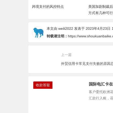
number和routin
跨境支付的风控特点
美国加剧制裁后
方式有几种可行
本文由
weili2022
发表于 2023年4月23日
转载请注明：
https://www.shoukuanbaike
上一篇
外贸信用卡常见支付失败的原因
国际电汇卡在
收款答疑
客户委托欧洲花
汇款行入账，花