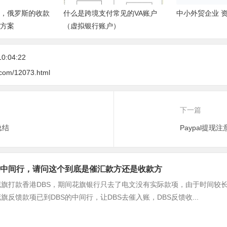
，俄罗斯的收款
什么是跨境支付常见的VA账户
中小外贸企业 
方案
（虚拟银行账户）
10:04:22
.com/12073.html
下一篇
总结
Paypal提现
中间行，请问这个到底是催汇款方还是收款方
旗打款香港DBS，期间花旗银行只去了电文没有实际款项，由于时间较长
旗反馈款项已到DBS的中间行，让DBS去催入账，DBS反馈收...