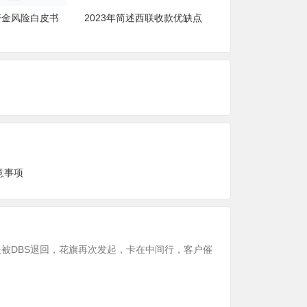
资金风险白皮书
2023年简述西联收款优缺点
2023最新外贸
如何收款
注意事项
被DBS退回，花旗再次发起，卡在中间行，客户催